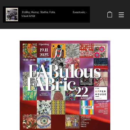
Στάθης Φώτης Stathis Fotis Εικαστικός -
Visual Artist