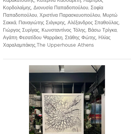
Καρακατσάνης, Κατερίνα Κασσαβέτη, Λάμπρος
Κορδολαίμης, Διονυσία Παπαδοπούλου, Σοφία
Παπαδοπούλου, Χριστίνα Παρασκευοπούλου, Μυρτώ
Σακκά, Παναγιώτης Σιάγκρης, Αλέξανδρος Σπαθούλας,
Γιώργος Συρίγας, Κωνσταντίνος Τόλης, Βάσω Τρίγκα,
Αγάπη Φεσατίδου Ψαρράκη, Στάθης Φώτης, Ηλίας
Χαραλαμπάκης.The Upperhouse Athens